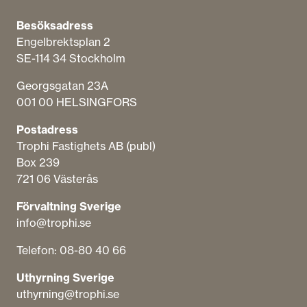
Besöksadress
Engelbrektsplan​ 2
SE-114 34 Stockholm
Georgsgatan 23A
001 00 HELSINGFORS
Postadress
Trophi Fastighets AB (publ)
Box 239
721 06 Västerås
Förvaltning Sverige
info@trophi.se
Telefon: 08-80 40 66
Uthyrning Sverige
uthyrning@trophi.se