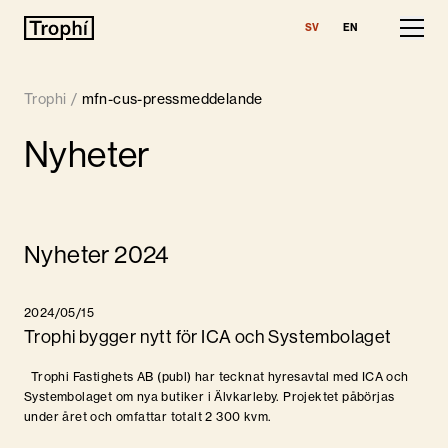
SV
EN
Våra fastigheter
Trophi
/
mfn-cus-pressmeddelande
Lediga lokaler
Nyheter
Finansiell information
Om Trophi
Nyheter 2024
Nyheter
2024/05/15
Kontakt
Trophi bygger nytt för ICA och Systembolaget
Trophi Fastighets AB (publ) har tecknat hyresavtal med ICA och
Systembolaget om nya butiker i Älvkarleby. Projektet påbörjas
under året och omfattar totalt 2 300 kvm.