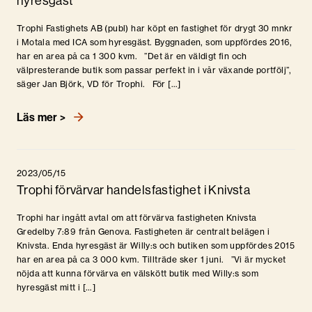
hyresgäst
Trophi Fastighets AB (publ) har köpt en fastighet för drygt 30 mnkr
i Motala med ICA som hyresgäst. Byggnaden, som uppfördes 2016,
har en area på ca 1 300 kvm. ”Det är en väldigt fin och
välpresterande butik som passar perfekt in i vår växande portfölj”,
säger Jan Björk, VD för Trophi. För […]
Läs mer >
2023/05/15
Trophi förvärvar handelsfastighet i Knivsta
Trophi har ingått avtal om att förvärva fastigheten Knivsta
Gredelby 7:89 från Genova. Fastigheten är centralt belägen i
Knivsta. Enda hyresgäst är Willy:s och butiken som uppfördes 2015
har en area på ca 3 000 kvm. Tillträde sker 1 juni. ”Vi är mycket
nöjda att kunna förvärva en välskött butik med Willy:s som
hyresgäst mitt i […]