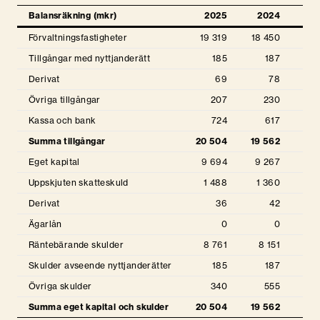
Balansräkning (mkr)
2025
2024
20
Förvaltningsfastigheter
19 319
18 450
17 
Tillgångar med nyttjanderätt
185
187
Derivat
69
78
Övriga tillgångar
207
230
Kassa och bank
724
617
7
Summa tillgångar
20 504
19 562
19 
Eget kapital
9 694
9 267
8 
Uppskjuten skatteskuld
1 488
1 360
1 
Derivat
36
42
Ägarlån
0
0
4
Räntebärande skulder
8 761
8 151
8 
Skulder avseende nyttjanderätter
185
187
Övriga skulder
340
555
Summa eget kapital och skulder
20 504
19 562
19 