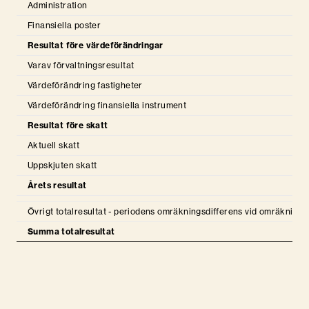
Kalendarium
Administration
Finansiella poster
Definitioner
Resultat före värdeförändringar
IR-kontakt
Varav förvaltningsresultat
Värdeförändring fastigheter
Vår styrelse
Värdeförändring finansiella instrument
Resultat före skatt
Om Trophi
Aktuell skatt
Nyheter
Uppskjuten skatt
Årets resultat
Kontakt
Övrigt totalresultat - periodens omräkningsdifferens vid omräkning 
Summa totalresultat