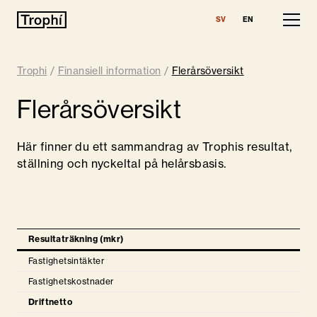
SV
EN
Våra fastigheter
Trophi
/
Finansiell information
/
Flerårsöversikt
Lediga lokaler
Flerårsöversikt
Finansiell information
Här finner du ett sammandrag av Trophis resultat,
Finansiella rapporter
ställning och nyckeltal på helårsbasis.
Nyckeltal
Flerårsöversikt
Resultaträkning (mkr)
Finansiering
Företagscertifikat
Fastighetsintäkter
Finanspolicy
Fastighetskostnader
Kapital- och räntebindning
Driftnetto