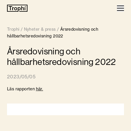
Våra fastigheter
Trophi
/
Nyheter & press
/
Årsredovisning och
Lediga lokaler
hållbarhetsredovisning 2022
Årsredovisning och
Finansiell information
hållbarhetsredovisning 2022
Om Trophi
2023/05/05
Nyheter
Läs rapporten
här.
Kontakt