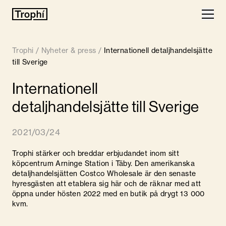
Våra fastigheter
Trophi
/
Nyheter & press
/
Internationell detaljhandelsjätte
Lediga lokaler
till Sverige
Internationell
Finansiell information
detaljhandelsjätte till Sverige
Om Trophi
2021/03/24
Nyheter
Trophi stärker och breddar erbjudandet inom sitt
Kontakt
köpcentrum Arninge Station i Täby. Den amerikanska
detaljhandelsjätten Costco Wholesale är den senaste
hyresgästen att etablera sig här och de räknar med att
öppna under hösten 2022 med en butik på drygt 13 000
kvm.