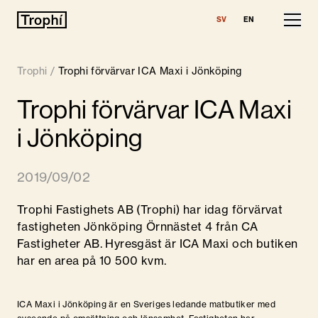
SV
EN
Våra fastigheter
Trophi
/
Trophi förvärvar ICA Maxi i Jönköping
Lediga lokaler
Trophi förvärvar ICA Maxi
Finansiell information
i Jönköping
Om Trophi
2019/09/02
Nyheter
Trophi Fastighets AB (Trophi) har idag förvärvat
Kontakt
fastigheten Jönköping Örnnästet 4 från CA
Fastigheter AB. Hyresgäst är ICA Maxi och butiken
har en area på 10 500 kvm.
ICA Maxi i Jönköping är en Sveriges ledande matbutiker med