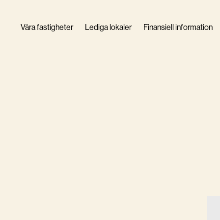
Våra fastigheter
Lediga lokaler
Finansiell information
Företagscertifikat
Finanspolicy
Kapital- och ränteb