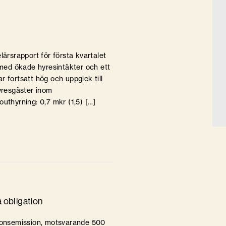
lårsrapport för första kvartalet
6 med ökade hyresintäkter och ett
 fortsatt hög och uppgick till
hyresgäster inom
uthyrning: 0,7 mkr (1,5) […]
a obligation
tionsemission, motsvarande 500