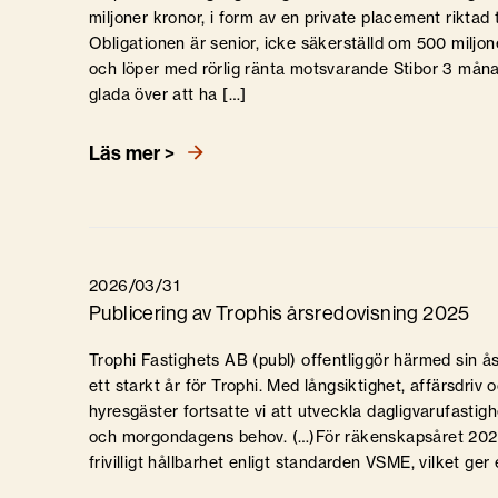
miljoner kronor, i form av en private placement riktad ti
Obligationen är senior, icke säkerställd om 500 miljon
och löper med rörlig ränta motsvarande Stibor 3 måna
glada över att ha […]
Läs mer >
2026/03/31
Publicering av Trophis årsredovisning 2025
Trophi Fastighets AB (publ) offentliggör härmed sin ås
ett starkt år för Trophi. Med långsiktighet, affärsdri
hyresgäster fortsatte vi att utveckla dagligvarufast
och morgondagens behov. (…)För räkenskapsåret 202
frivilligt hållbarhet enligt standarden VSME, vilket ge