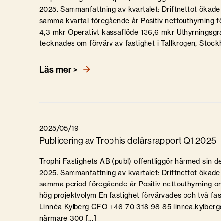
2025. Sammanfattning av kvartalet: Driftnettot ökad
samma kvartal föregående år Positiv nettouthyrning fö
4,3 mkr Operativt kassaflöde 136,6 mkr Uthyrningsgrad
tecknades om förvärv av fastighet i Tallkrogen, Stock
Läs mer >
2025/05/19
Publicering av Trophis delårsrapport Q1 2025
Trophi Fastighets AB (publ) offentliggör härmed sin de
2025. Sammanfattning av kvartalet: Driftnettot ökade
samma period föregående år Positiv nettouthyrning o
hög projektvolym En fastighet förvärvades och två fa
Linnéa Kylberg CFO +46 70 318 98 85 linnea.kylber
närmare 300 […]