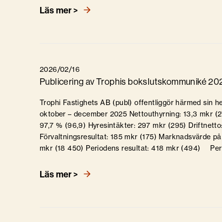
Läs mer >
2026/02/16
Publicering av Trophis bokslutskommuniké 20
Trophi Fastighets AB (publ) offentliggör härmed sin he
oktober – december 2025 Nettouthyrning: 13,3 mkr (2
97,7 % (96,9) Hyresintäkter: 297 mkr (295) Driftnetto
Förvaltningsresultat: 185 mkr (175) Marknadsvärde på 
mkr (18 450) Periodens resultat: 418 mkr (494) Per
Läs mer >