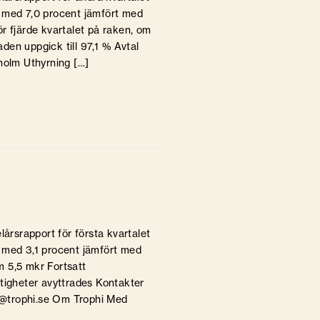
e med 7,0 procent jämfört med
r fjärde kvartalet på raken, om
en uppgick till 97,1 % Avtal
holm Uthyrning […]
lårsrapport för första kvartalet
 med 3,1 procent jämfört med
m 5,5 mkr Fortsatt
stigheter avyttrades Kontakter
g@trophi.se Om Trophi Med