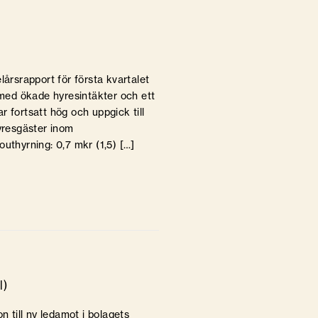
lårsrapport för första kvartalet
6 med ökade hyresintäkter och ett
 fortsatt hög och uppgick till
hyresgäster inom
uthyrning: 0,7 mkr (1,5) […]
l)
n till ny ledamot i bolagets