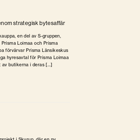
genom strategisk bytesaffär
kauppa, en del av S-gruppen,
na Prisma Loimaa och Prisma
ppa förvärvar Prisma Länsikeskus
nga hyresavtal för Prisma Loimaa
ft av butikerna i deras […]
projekt i Skurup, där en ny