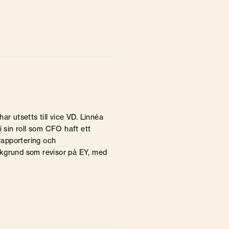
ar utsetts till vice VD. Linnéa
i sin roll som CFO haft ett
 rapportering och
akgrund som revisor på EY, med