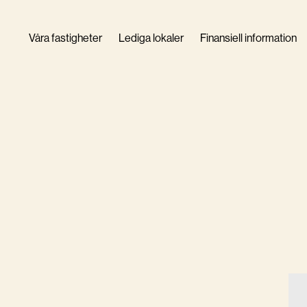
Våra fastigheter
Lediga lokaler
Finansiell information
Företagscertifikat
Finanspolicy
Kapital- och ränteb