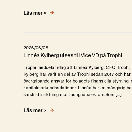
Läs mer >
2026/06/08
Linnéa Kylberg utses till Vice VD på Trophi
Trophi meddelar idag att Linnéa Kylberg, CFO Trophi, h
Kylberg har varit en del av Trophi sedan 2017 och har 
övergripande ansvar för bolagets finansiella styrning,
kapitalmarknadsrelationer. Linnéa har en mångårig b
särskild inriktning mot fastighetssektorn.Som […]
Läs mer >