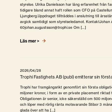
styrelse. Ulrika Danielsson har lång erfarenhet från 
tidigare bland annat haft rollen som CFO på Castell
Ljungberg.Uppdraget tillträddes i anslutning till årss
avgick samtidigt som styrelseledamot. KontaktJoh
60johan.augustsson@trophi.se Om […]
Läs mer >
2026/04/28
Trophi Fastighets AB (publ) emitterar sin först
Trophi har framgångsrikt genomfört sin första obliga
miljoner kronor, i form av en private placement riktad ti
Obligationen är senior, icke säkerställd om 500 miljon
och löper med rörlig ränta motsvarande Stibor 3 måna
glada över att ha […]