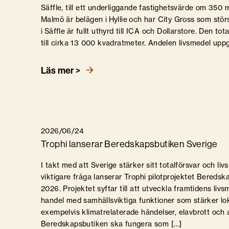
Säffle, till ett underliggande fastighetsvärde om 350 m
Malmö är belägen i Hyllie och har City Gross som stör
i Säffle är fullt uthyrd till ICA och Dollarstore. Den t
till cirka 13 000 kvadratmeter. Andelen livsmedel upp
Läs mer >
2026/06/24
Trophi lanserar Beredskapsbutiken Sverige
I takt med att Sverige stärker sitt totalförsvar och liv
viktigare fråga lanserar Trophi pilotprojektet Bereds
2026. Projektet syftar till att utveckla framtidens li
handel med samhällsviktiga funktioner som stärker lo
exempelvis klimatrelaterade händelser, elavbrott och 
Beredskapsbutiken ska fungera som […]