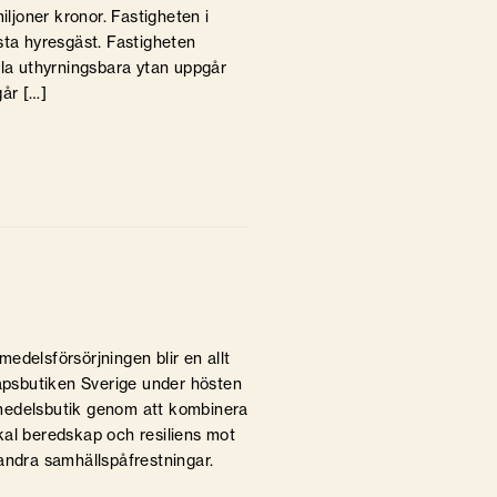
iljoner kronor. Fastigheten i
sta hyresgäst. Fastigheten
otala uthyrningsbara ytan uppgår
går […]
smedelsförsörjningen blir en allt
kapsbutiken Sverige under hösten
vsmedelsbutik genom att kombinera
kal beredskap och resiliens mot
andra samhällspåfrestningar.