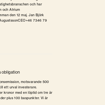
fastighetsbranschen och har
um och Atrium
tämman den 12 maj. Jan Björk
an AugustssonCEO+46 7346 79
a obligation
tionsemission, motsvarande 500
ll ett urval investerare.
er kronor med en löptid om tre år
der plus 100 baspunkter. Vi är