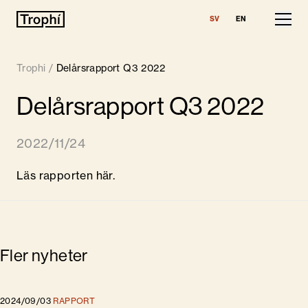
SV
EN
Våra fastigheter
Trophi
/
Delårsrapport Q3 2022
Lediga lokaler
Delårsrapport Q3 2022
Finansiell information
2022/11/24
Om Trophi
Läs rapporten
här.
Nyheter
Kontakt
Fler nyheter
2024/09/03
RAPPORT